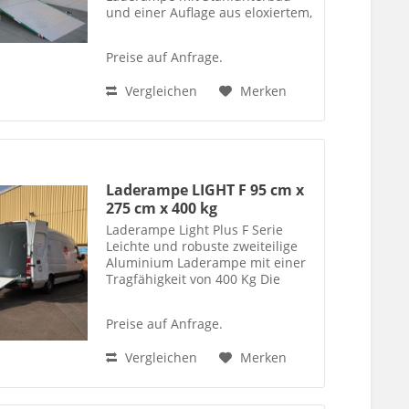
und einer Auflage aus eloxiertem,
sandgestrahltem Alu-Riffelblech.
Für schwere Lasten mit einer
Preise auf Anfrage.
Tragfähigkeit von 600-1800 Kg
Vergleichen
Merken
Laderampe LIGHT F 95 cm x
275 cm x 400 kg
Laderampe Light Plus F Serie
Leichte und robuste zweiteilige
Aluminium Laderampe mit einer
Tragfähigkeit von 400 Kg Die
Laderampe ist durch lösen von
zwei Knebelschrauben komplett
Preise auf Anfrage.
entnehmbar. Die seitliche
Sturzsicherungskante (6cm)...
Vergleichen
Merken